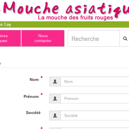
utres
Nous
+
ques
contacter
e
*
Nom
*
Prénom
Société
*