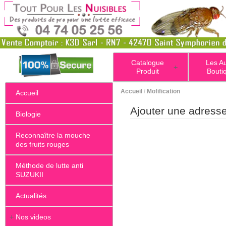
Catalogue
Les A
+
Produit
Bouti
Accueil
/
Mofification
Accueil
Ajouter une adress
Biologie
Reconnaître la mouche
des fruits rouges
Méthode de lutte anti
SUZUKII
Actualités
+
Nos videos