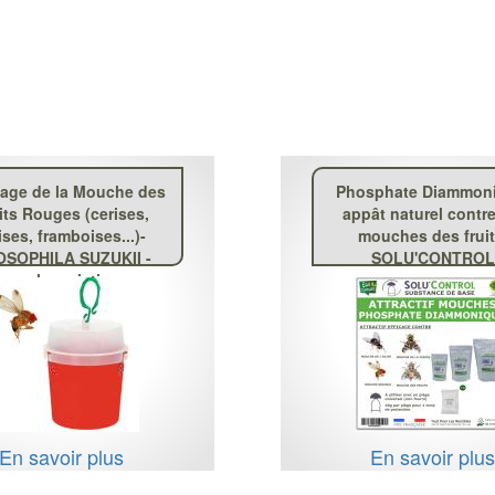
age de la Mouche des
Phosphate Diammoni
its Rouges (cerises,
appât naturel contre
ises, framboises...)-
mouches des fruit
SOPHILA SUZUKII -
SOLU'CONTROL
mouche asiatique
En savoir plus
En savoir plu