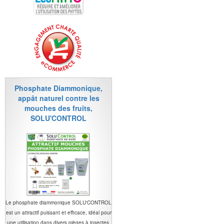
Phosphate Diammonique,
appât naturel contre les
mouches des fruits,
SOLU'CONTROL
Le phosphate diammonique SOLU'CONTROL
est un attractif puissant et efficace, idéal pour
une utilisation dans divers pièges à insectes.