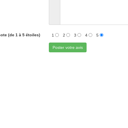
ote (de 1 à 5 étoiles)
1
2
3
4
5
Poster votre avis