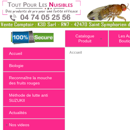
Catalogue
Les A
+
Produit
Bouti
Accueil
Accueil
Biologie
Reconnaître la mouche
des fruits rouges
Méthode de lutte anti
SUZUKII
Actualités
+
Nos videos