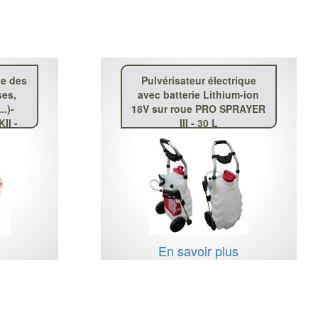
he des
Pulvérisateur électrique
ses,
avec batterie Lithium-ion
..)-
18V sur roue PRO SPRAYER
II -
III - 30 L
e
s
En savoir plus