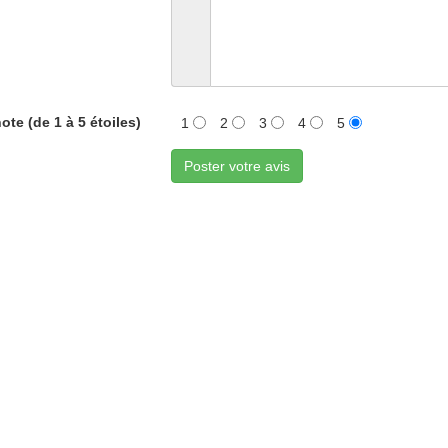
ote (de 1 à 5 étoiles)
1
2
3
4
5
Poster votre avis