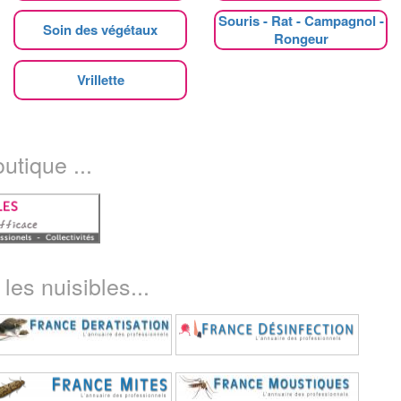
Souris - Rat - Campagnol -
Soin des végétaux
Rongeur
Vrillette
utique ...
les nuisibles...