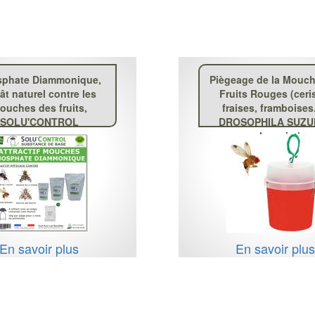
phate Diammonique,
Piègeage de la Mouc
ât naturel contre les
Fruits Rouges (ceri
ouches des fruits,
fraises, framboises.
SOLU'CONTROL
DROSOPHILA SUZUK
mouche asiatiqu
En savoir plus
En savoir plu