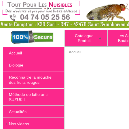
Catalogue
Les A
+
Produit
Bouti
Accueil
Accueil
Biologie
Reconnaître la mouche
des fruits rouges
Méthode de lutte anti
SUZUKII
Actualités
+
Nos videos